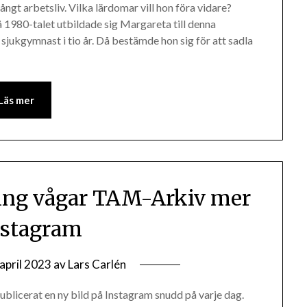
ngt arbetsliv. Vilka lärdomar vill hon föra vidare?
1980-talet utbildade sig Margareta till denna
jukgymnast i tio år. Då bestämde hon sig för att sadla
Läs mer
ring vågar TAM-Arkiv mer
nstagram
april 2023
av
Lars Carlén
blicerat en ny bild på Instagram snudd på varje dag.