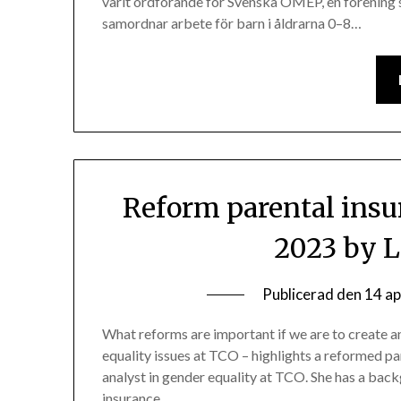
varit ordförande för Svenska OMEP, en förening 
samordnar arbete för barn i åldrarna 0–8…
Reform parental insur
2023 by L
Publicerad den
14 ap
What reforms are important if we are to create a
equality issues at TCO – highlights a reformed pare
analyst in gender equality at TCO. She has a bac
insurance…