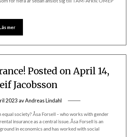
som för flera år sedan anslöt sig till TAM-Arkiv. OMEP
Läs mer
ance! Posted on April 14,
eif Jacobsson
ril 2023
av
Andreas Lindahl
n equal society? Åsa Forsell – who works with gender
ntal insurance as a central issue. Åsa Forsell is an
kground in economics and has worked with social