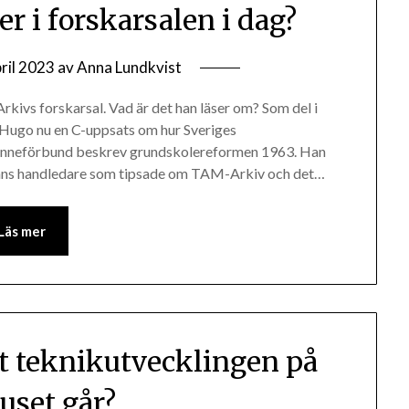
er i forskarsalen i dag?
ril 2023
av
Anna Lundkvist
rkivs forskarsal. Vad är det han läser om? Som del i
 Hugo nu en C-uppsats om hur Sveriges
arinneförbund beskrev grundskolereformen 1963. Han
r hans handledare som tipsade om TAM-Arkiv och det…
Läs mer
bt teknikutvecklingen på
uset går?