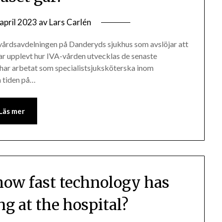
april 2023
av
Lars Carlén
vvårdsavdelningen på Danderyds sjukhus som avslöjar att
har upplevt hur IVA-vården utvecklas de senaste
har arbetat som specialistsjuksköterska inom
n tiden på…
Läs mer
how fast technology has
g at the hospital?