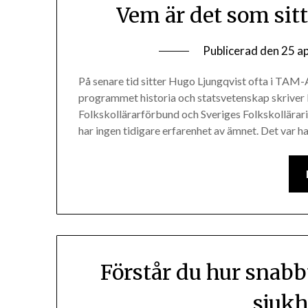
Vem är det som sitt
Publicerad den
25 ap
På senare tid sitter Hugo Ljungqvist ofta i TAM-A
programmet historia och statsvetenskap skriver
Folkskollärarförbund och Sveriges Folkskollär
har ingen tidigare erfarenhet av ämnet. Det va
Förstår du hur snab
sjukh