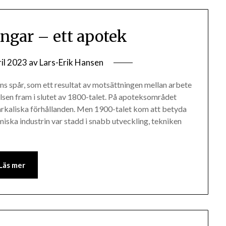
ingar – ett apotek
ril 2023
av
Lars-Erik Hansen
ns spår, som ett resultat av motsättningen mellan arbete
lsen fram i slutet av 1800-talet. På apoteksområdet
iarkaliska förhållanden. Men 1900-talet kom att betyda
ska industrin var stadd i snabb utveckling, tekniken
Läs mer