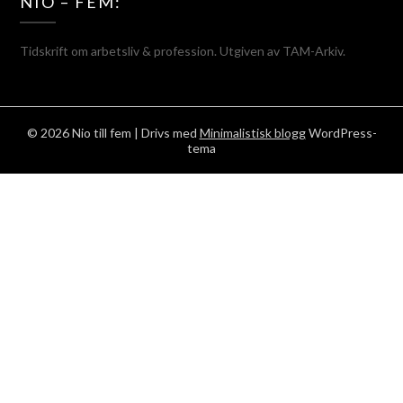
NIO – FEM:
Tidskrift om arbetsliv & profession. Utgiven av TAM-Arkiv.
© 2026 Nio till fem
| Drivs med
Minimalistisk blogg
WordPress-
tema