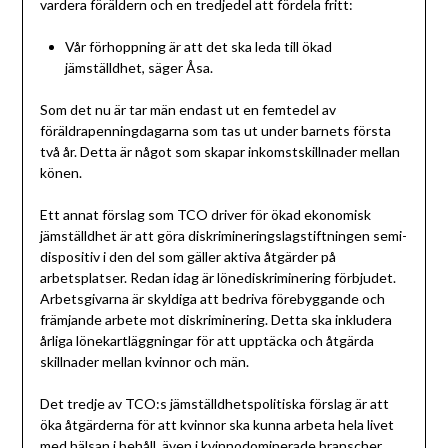
vardera föräldern och en tredjedel att fördela fritt:
Vår förhoppning är att det ska leda till ökad
jämställdhet, säger Åsa.
Som det nu är tar män endast ut en femtedel av
föräldrapenningdagarna som tas ut under barnets första
två år. Detta är något som skapar inkomstskillnader mellan
könen.
Ett annat förslag som TCO driver för ökad ekonomisk
jämställdhet är att göra diskrimineringslagstiftningen semi-
dispositiv i den del som gäller aktiva åtgärder på
arbetsplatser. Redan idag är lönediskriminering förbjudet.
Arbetsgivarna är skyldiga att bedriva förebyggande och
främjande arbete mot diskriminering. Detta ska inkludera
årliga lönekartläggningar för att upptäcka och åtgärda
skillnader mellan kvinnor och män.
Det tredje av TCO:s jämställdhetspolitiska förslag är att
öka åtgärderna för att kvinnor ska kunna arbeta hela livet
med hälsan i behåll, även i kvinnodominerade branscher.