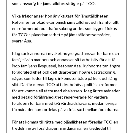
som ansvarig för jämställdhetsfrågor på TCO.
Vilka frågor anser hon är viktigast för jämställdheten:
Reformer för ökad ekonomisk jämställdhet och framför allt
en reformerad föräldraförsäkring är det som ligger i fokus
för TCO:s påverkansarbete på jämställdhetsområdet,
svarar Åsa.
Idag tar kvinnorna i mycket högre grad ansvar för barn och
familjeliv än mannen och anpassar sitt arbetsliv för att få
ihop familjens livspussel, betonar Åsa. Kvinnorna tar längre
föräldraledighet och deltidsarbetar i högre utsträckning,
något som leder till lägre inkomster både på kort och lång
sikt. Därför menar TCO att det behövs politiska reformer
för att komma till rätta med obalansen. Idag är tre månader
med betald föräldraledighet reserverade för vardera
föräldern för barn med två vårdnadshavare, medan övriga
tio månader kan fördelas på valfritt sätt mellan föräldrarna.
För att komma till rätta med ojämlikheten föreslår TCO en
tredelning av föräldrapenningdagarna: en tredjedel till