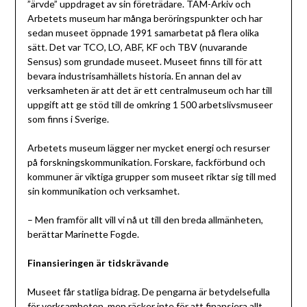
”ärvde” uppdraget av sin företrädare. TAM-Arkiv och
Arbetets museum har många beröringspunkter och har
sedan museet öppnade 1991 samarbetat på flera olika
sätt. Det var TCO, LO, ABF, KF och TBV (nuvarande
Sensus) som grundade museet. Museet finns till för att
bevara industrisamhällets historia. En annan del av
verksamheten är att det är ett centralmuseum och har till
uppgift att ge stöd till de omkring 1 500 arbetslivsmuseer
som finns i Sverige.
Arbetets museum lägger ner mycket energi och resurser
på forskningskommunikation. Forskare, fackförbund och
kommuner är viktiga grupper som museet riktar sig till med
sin kommunikation och verksamhet.
– Men framför allt vill vi nå ut till den breda allmänheten,
berättar Marinette Fogde.
Finansieringen är tidskrävande
Museet får statliga bidrag. De pengarna är betydelsefulla
för verksamheten, men räcker inte för att finansiera allt