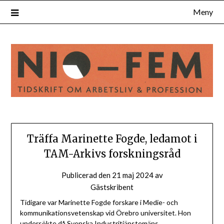
Hoppa
Meny
till
innehåll
Träffa Marinette Fogde, ledamot i
TAM-Arkivs forskningsråd
Publicerad den
21 maj 2024
av
Gästskribent
Tidigare var Marinette Fogde forskare i Medie- och
kommunikationsvetenskap vid Örebro universitet. Hon
undersökte då Svenska Industritjänstemäns