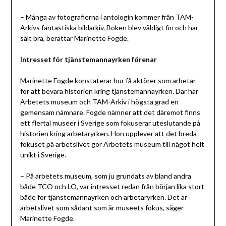
– Många av fotografierna i antologin kommer från TAM-
Arkivs fantastiska bildarkiv. Boken blev väldigt fin och har
sålt bra, berättar Marinette Fogde.
Intresset för tjänstemannayrken förenar
Marinette Fogde konstaterar hur få aktörer som arbetar
för att bevara historien kring tjänstemannayrken. Där har
Arbetets museum och TAM-Arkiv i högsta grad en
gemensam nämnare. Fogde nämner att det däremot finns
ett flertal museer i Sverige som fokuserar uteslutande på
historien kring arbetaryrken. Hon upplever att det breda
fokuset på arbetslivet gör Arbetets museum till något helt
unikt i Sverige.
– På arbetets museum, som ju grundats av bland andra
både TCO och LO, var intresset redan från början lika stort
både för tjänstemannayrken och arbetaryrken. Det är
arbetslivet som sådant som är museets fokus, säger
Marinette Fogde.