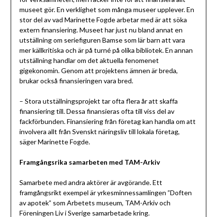
museet gör. En verklighet som många museer upplever. En
stor del av vad Marinette Fogde arbetar med är att söka
extern finansiering. Museet har just nu bland annat en
utställning om seriefiguren Bamse som lär barn att vara
mer källkritiska och är på turné på olika bibliotek. En annan
utställning handlar om det aktuella fenomenet
gigekonomin. Genom att projektens ämnen är breda,
brukar också finansieringen vara bred.
– Stora utställningsprojekt tar ofta flera år att skaffa
finansiering till. Dessa finansieras ofta till viss del av
fackförbunden. Finansiering från företag kan handla om att
involvera allt från Svenskt näringsliv till lokala företag,
säger Marinette Fogde.
Framgångsrika samarbeten med TAM-Arkiv
Samarbete med andra aktörer är avgörande. Ett
framgångsrikt exempel är yrkesminnessamlingen ”Doften
av apotek” som Arbetets museum, TAM-Arkiv och
Föreningen Liv i Sverige samarbetade kring.