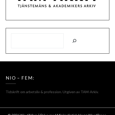
SÖK
NIO – FEM:
Tidskrift om arbetsliv & profession. Utgiven av TAM-Arkiv.