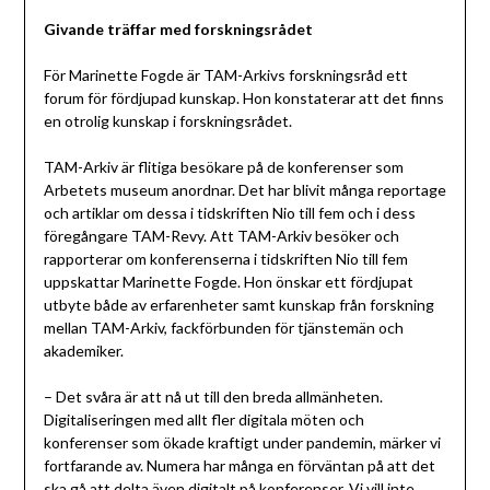
Givande träffar med forskningsrådet
För Marinette Fogde är TAM-Arkivs forskningsråd ett
forum för fördjupad kunskap. Hon konstaterar att det finns
en otrolig kunskap i forskningsrådet.
TAM-Arkiv är flitiga besökare på de konferenser som
Arbetets museum anordnar. Det har blivit många reportage
och artiklar om dessa i tidskriften Nio till fem och i dess
föregångare TAM-Revy. Att TAM-Arkiv besöker och
rapporterar om konferenserna i tidskriften Nio till fem
uppskattar Marinette Fogde. Hon önskar ett fördjupat
utbyte både av erfarenheter samt kunskap från forskning
mellan TAM-Arkiv, fackförbunden för tjänstemän och
akademiker.
– Det svåra är att nå ut till den breda allmänheten.
Digitaliseringen med allt fler digitala möten och
konferenser som ökade kraftigt under pandemin, märker vi
fortfarande av. Numera har många en förväntan på att det
ska gå att delta även digitalt på konferenser. Vi vill inte