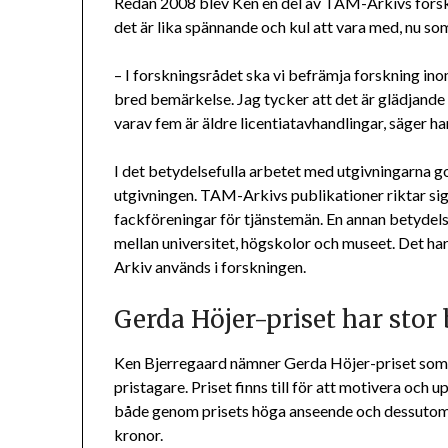
Redan 2008 blev Ken en del av TAM-Arkivs forsk
det är lika spännande och kul att vara med, nu so
– I forskningsrådet ska vi befrämja forskning i
bred bemärkelse. Jag tycker att det är glädjande 
varav fem är äldre licentiatavhandlingar, säger ha
I det betydelsefulla arbetet med utgivningarna 
utgivningen. TAM-Arkivs publikationer riktar sig t
fackföreningar för tjänstemän. En annan betydels
mellan universitet, högskolor och museet. Det har
Arkiv används i forskningen.
Gerda Höjer-priset har stor
Ken Bjerregaard nämner Gerda Höjer-priset som i
pristagare. Priset finns till för att motivera 
både genom prisets höga anseende och dessutom
kronor.