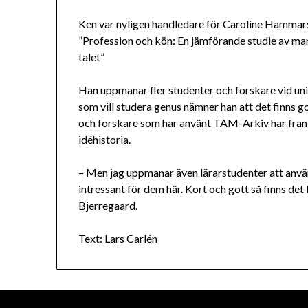
Ken var nyligen handledare för Caroline Hammarslä
”Profession och kön: En jämförande studie av man
talet”
Han uppmanar fler studenter och forskare vid un
som vill studera genus nämner han att det finns 
och forskare som har använt TAM-Arkiv har framfö
idéhistoria.
– Men jag uppmanar även lärarstudenter att anvä
intressant för dem här. Kort och gott så finns de
Bjerregaard.
Text: Lars Carlén