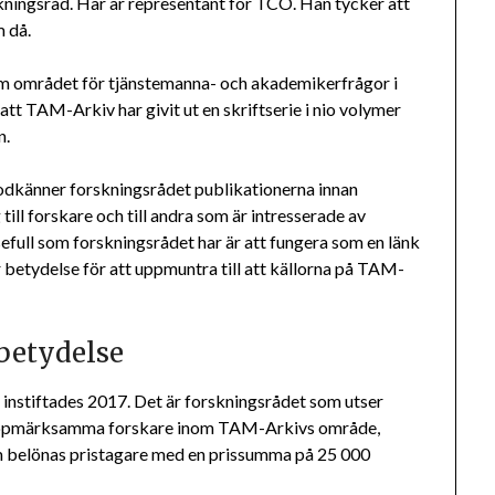
ningsråd. Har är representant för TCO. Han tycker att
m då.
nom området för tjänstemanna- och akademikerfrågor i
att TAM-Arkiv har givit ut en skriftserie i nio volymer
n.
godkänner forskningsrådet publikationerna innan
ill forskare och till andra som är intresserade av
efull som forskningsrådet har är att fungera som en länk
 betydelse för att uppmuntra till att källorna på TAM-
 betydelse
nstiftades 2017. Det är forskningsrådet som utser
och uppmärksamma forskare inom TAM-Arkivs område,
 belönas pristagare med en prissumma på 25 000