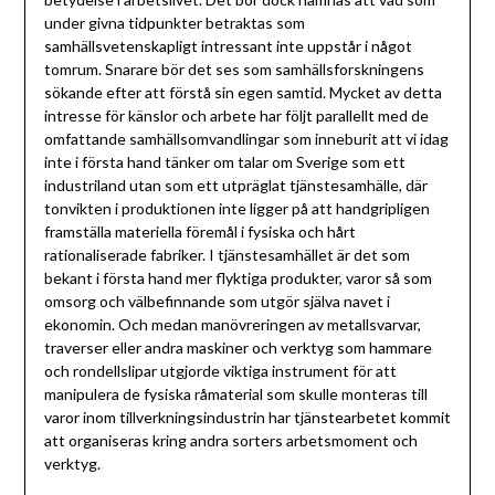
under givna tidpunkter betraktas som
samhällsvetenskapligt intressant inte uppstår i något
tomrum. Snarare bör det ses som samhällsforskningens
sökande efter att förstå sin egen samtid. Mycket av detta
intresse för känslor och arbete har följt parallellt med de
omfattande samhällsomvandlingar som inneburit att vi idag
inte i första hand tänker om talar om Sverige som ett
industriland utan som ett utpräglat tjänstesamhälle, där
tonvikten i produktionen inte ligger på att handgripligen
framställa materiella föremål i fysiska och hårt
rationaliserade fabriker. I tjänstesamhället är det som
bekant i första hand mer flyktiga produkter, varor så som
omsorg och välbefinnande som utgör själva navet i
ekonomin. Och medan manövreringen av metallsvarvar,
traverser eller andra maskiner och verktyg som hammare
och rondellslipar utgjorde viktiga instrument för att
manipulera de fysiska råmaterial som skulle monteras till
varor inom tillverkningsindustrin har tjänstearbetet kommit
att organiseras kring andra sorters arbetsmoment och
verktyg.