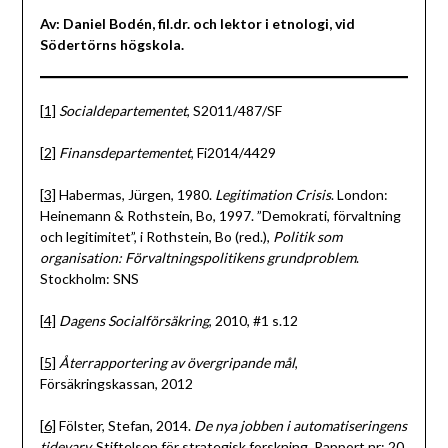
Av: Daniel Bodén, fil.dr. och lektor i etnologi, vid
Södertörns högskola.
[1]
Socialdepartementet
, S2011/487/SF
[2]
Finansdepartementet
, Fi2014/4429
[3]
Habermas, Jürgen, 1980.
Legitimation Crisis
. London:
Heinemann & Rothstein, Bo, 1997. ”Demokrati, förvaltning
och legitimitet”, i Rothstein, Bo (red.),
Politik som
organisation: Förvaltningspolitikens grundproblem
.
Stockholm: SNS
[4]
Dagens Socialförsäkring
, 2010, #1 s.12
[5]
Återrapportering av övergripande mål
,
Försäkringskassan, 2012
[6]
Fölster, Stefan, 2014.
De nya jobben i automatiseringens
tidevarv.
Stiftelsen för strategisk forskning, Rapport nr: 20