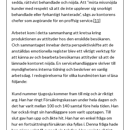
sedda, rättvist behandlade och nöjda. Att ”möta missnöjda
kunder med respekt så att de inte upplever sig snorkigt
behandlade eller fyrkantigt hanterade”, sågs av kontorens
chefer som avgörande för en proffsig service.
[11]
Arbetet kom i detta sammanhang att kretsa kring
produktionen av attityder hos den enskilde besökaren.
Och sammantaget innebar detta perspektivskifte att de
anställdas emotionella register blev ett viktigt verktyg för
att känna av och bearbeta besökarnas attityder så att de
lämnade kontoret nöjda. En servicehandläggare skriver till
myndighetens interna tidning och beskriver en vanlig
arbetsdag. I redogörelserna för olika kundmöten kan vi läsa
följande:
Kund nummer tjugosju kommer fram till mig och är riktigt
arg. Han har ringt Försäkringskassan under hela dagen och
det har varit mellan 100 och 140 samtal före hela tiden. Han
har också ringt sin handläggare som varit upptagen. Till
slut gav han upp och åkte hit. Han har en enkel fråga om
hur en fortsättningsförsäkran ska fyllas i. Denna fråga hade