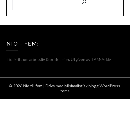
NIO – FEM:
Tidskrift om arbetsliv & profession. Utgiven av TAM-Arkiv.
© 2026 Nio till fem
| Drivs med
Minimalistisk blogg
WordPress-
tema