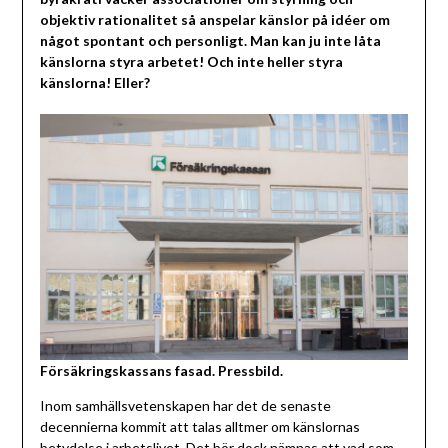
objektiv rationalitet så anspelar känslor på idéer om
något spontant och personligt. Man kan ju inte låta
känslorna styra arbetet! Och inte heller styra
känslorna! Eller?
Försäkringskassans fasad. Pressbild.
Inom samhällsvetenskapen har det de senaste
decennierna kommit att talas alltmer om känslornas
betydelse i arbetslivet. Det bör dock nämnas att vad som