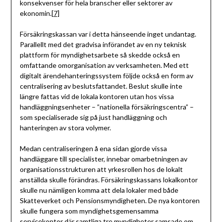
konsekvenser för hela branscher eller sektorer av
ekonomin.
[7]
Försäkringskassan var i detta hänseende inget undantag.
Parallellt med det gradvisa införandet av en ny teknisk
plattform för myndighetsarbete så skedde också en
omfattande omorganisation av verksamheten. Med ett
digitalt ärendehanteringssystem följde också en form av
centralisering av beslutsfattandet. Beslut skulle inte
längre fattas vid de lokala kontoren utan hos vissa
handläggningsenheter – ”nationella försäkringscentra” –
som specialiserade sig på just handläggning och
hanteringen av stora volymer.
Medan centraliseringen å ena sidan gjorde vissa
handläggare till specialister, innebar omarbetningen av
organisationsstrukturen att yrkesrollen hos de lokalt
anställda skulle förändras. Försäkringskassans lokalkontor
skulle nu nämligen komma att dela lokaler med både
Skatteverket och Pensionsmyndigheten. De nya kontoren
skulle fungera som myndighetsgemensamma
servicekontor där samtliga tre myndigheter samsade om