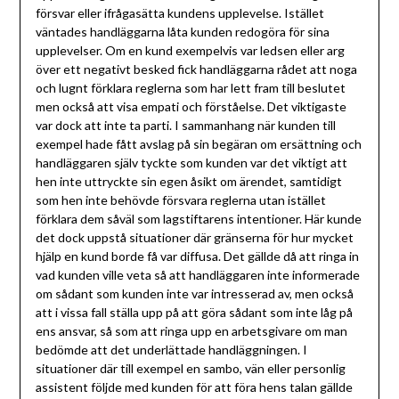
försvar eller ifrågasätta kundens upplevelse. Istället
väntades handläggarna låta kunden redogöra för sina
upplevelser. Om en kund exempelvis var ledsen eller arg
över ett negativt besked fick handläggarna rådet att noga
och lugnt förklara reglerna som har lett fram till beslutet
men också att visa empati och förståelse. Det viktigaste
var dock att inte ta parti. I sammanhang när kunden till
exempel hade fått avslag på sin begäran om ersättning och
handläggaren själv tyckte som kunden var det viktigt att
hen inte uttryckte sin egen åsikt om ärendet, samtidigt
som hen inte behövde försvara reglerna utan istället
förklara dem såväl som lagstiftarens intentioner. Här kunde
det dock uppstå situationer där gränserna för hur mycket
hjälp en kund borde få var diffusa. Det gällde då att ringa in
vad kunden ville veta så att handläggaren inte informerade
om sådant som kunden inte var intresserad av, men också
att i vissa fall ställa upp på att göra sådant som inte låg på
ens ansvar, så som att ringa upp en arbetsgivare om man
bedömde att det underlättade handläggningen. I
situationer där till exempel en sambo, vän eller personlig
assistent följde med kunden för att föra hens talan gällde