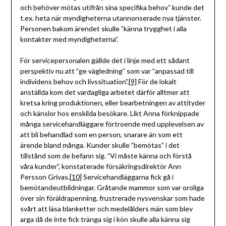
och behöver mötas utifrån sina specifika behov” kunde det
t.ex. heta när myndigheterna utannonserade nya tjänster.
Personen bakom ärendet skulle ”känna trygghet i alla
kontakter med myndigheterna”.
För servicepersonalen gällde det i linje med ett sådant
perspektiv nu att ”ge vägledning” som var ”anpassad till
individens behov och livssituation”.
[9]
För de lokalt
anställda kom det vardagliga arbetet därför alltmer att
kretsa kring produktionen, eller bearbetningen av attityder
och känslor hos enskilda besökare. Likt Anna förknippade
många servicehandläggare förtroende med upplevelsen av
att bli behandlad som en person, snarare än som ett
ärende bland många. Kunder skulle ”bemötas” i det
tillstånd som de befann sig. ”Vi måste känna och förstå
våra kunder”, konstaterade försäkringsdirektör Ann
Persson Grivas.
[10]
Servicehandläggarna fick gå i
bemötandeutbildningar. Gråtande mammor som var oroliga
över sin föräldrapenning, frustrerade nysvenskar som hade
svårt att läsa blanketter och medelålders män som blev
arga då de inte fick tränga sig i kön skulle alla känna sig