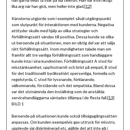
han gärna velat få svar på via telefon. Han var inte riktigt
lika arg när han gick, men heller inte glad.
[12]
Känslorna utgjorde som i exemplet såväl utgångspunkt
som slutpunkt för interaktionen med kunderna. Negativa
attityder skulle med hjälp av olika strategier och
förhållningssätt vändas till positiva. Dessa kunde se olika
ut beroende på situationen, men en viktig del var att välja
rätt förhållningssätt. Inom myndigheten talade man om
framför allt tre vanliga förhållningssätt som handläggare
kunde inta i sina kundmöten. Förhållningssätt A stod för
misstänksamhet, uppfostrarnit och brist på empati, B stod
för det traditionellt byråkratiskt opersonliga, formella och
regelstyrda, C stod för lyssnande, förklarande,
välkomnande, förstående och det empatiska. Bland dessa
var det sistnämnda den inställning som de anställda
servicehandläggarna väntades tillämpa i de flesta fall.
[13]
BILD 1
Beroende på situationen kunde också tillvägagångssätten
anpassas. Om kunden exempelvis gav uttryck för misstro,
upplevde sig diskriminerad etc. gällde det att inte gå i