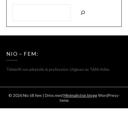
SÖK
NIO – FEM:
Tidskrift om arbetsliv & profession. Utgiven av TAM-Arkiv.
© 2026 Nio till fem
| Drivs med
Minimalistisk blogg
WordPress-
tema