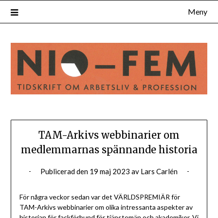
Hoppa
Meny
till
innehåll
TAM-Arkivs webbinarier om
medlemmarnas spännande historia
Publicerad den
19 maj 2023
av
Lars Carlén
För några veckor sedan var det VÄRLDSPREMIÄR för
TAM-Arkivs webbinarier om olika intressanta aspekter av
historian för fackförbund för tjänstemän och akademiker. Vi