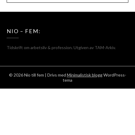
NIO – FEM:
Tidskrift om arbetsliv & profession. Utgiven av TAM-Arkiv.
© 2026 Nio till fem
| Drivs med
Minimalistisk blogg
WordPress-
tema