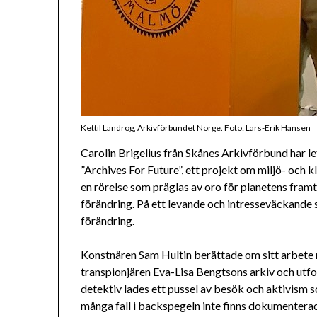
Kettil Landrog, Arkivförbundet Norge. Foto: Lars-Erik Hansen
Carolin Brigelius från Skånes Arkivförbund har 
”Archives For Future”, ett projekt om miljö- och 
en rörelse som präglas av oro för planetens framtid
förändring. På ett levande och intresseväckande sät
förändring.
Konstnären Sam Hultin berättade om sitt arbete 
transpionjären Eva-Lisa Bengtsons arkiv och utfor
detektiv lades ett pussel av besök och aktivism s
många fall i backspegeln inte finns dokumentera