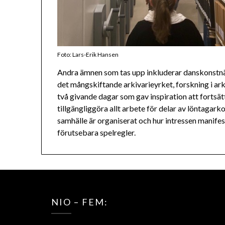
Foto: Lars-Erik Hansen
Andra ämnen som tas upp inkluderar danskonstnäre
det mångskiftande arkivarieyrket, forskning i ar
två givande dagar som gav inspiration att forts
tillgängliggöra allt arbete för delar av löntagarkol
samhälle är organiserat och hur intressen manifes
förutsebara spelregler.
NIO – FEM: