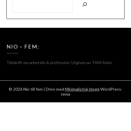
NIO – FEM:
Tidskrift om arbetsliv & profession. Utgiven av TAM-Arkiv.
© 2026 Nio till fem
| Drivs med
Minimalistisk blogg
WordPress-
tema