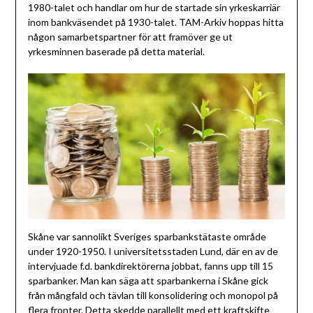
1980-talet och handlar om hur de startade sin yrkeskarriär
inom bankväsendet på 1930-talet. TAM-Arkiv hoppas hitta
någon samarbetspartner för att framöver ge ut
yrkesminnen baserade på detta material.
Skåne var sannolikt Sveriges sparbankstätaste område
under 1920-1950. I universitetsstaden Lund, där en av de
intervjuade f.d. bankdirektörerna jobbat, fanns upp till 15
sparbanker. Man kan säga att sparbankerna i Skåne gick
från mångfald och tävlan till konsolidering och monopol på
flera fronter. Detta skedde parallellt med ett kraftskifte