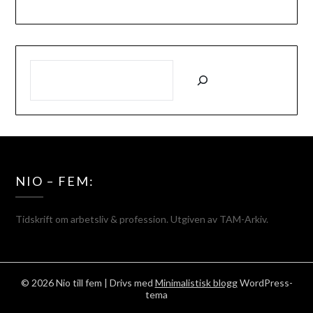
SÖK
NIO – FEM:
Tidskrift om arbetsliv & profession. Utgiven av TAM-Arkiv.
© 2026 Nio till fem
| Drivs med
Minimalistisk blogg
WordPress-
tema