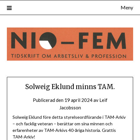
Hoppa
Meny
till
innehåll
Solweig Eklund minns TAM.
Publicerad den
19 april 2024
av
Leif
Jacobsson
Solweig Eklund före detta styrelseordförande i TAM-Arkiv
– och facklig veteran – berättar om sina minnen och
erfarenheter av TAM-Arkivs 40-åriga historia. Grattis
TAM-Arkiv!