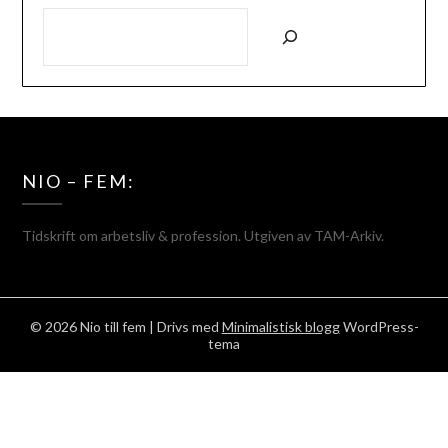
SÖK
NIO – FEM:
Tidskrift om arbetsliv & profession. Utgiven av TAM-Arkiv.
© 2026 Nio till fem
| Drivs med
Minimalistisk blogg
WordPress-
tema