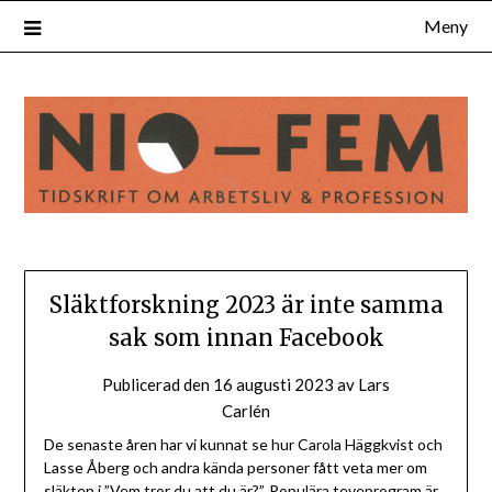
Hoppa
Meny
till
innehåll
Släktforskning 2023 är inte samma
sak som innan Facebook
Publicerad den
16 augusti 2023
av
Lars
Carlén
De senaste åren har vi kunnat se hur Carola Häggkvist och
Lasse Åberg och andra kända personer fått veta mer om
släkten i ”Vem tror du att du är?”. Populära teveprogram är