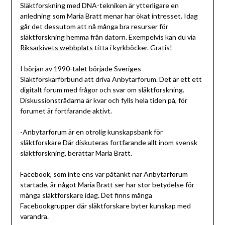
Släktforskning med DNA-tekniken är ytterligare en
anledning som Maria Bratt menar har ökat intresset. Idag
går det dessutom att nå många bra resurser för
släktforskning hemma från datorn. Exempelvis kan du via
Riksarkivets webbplats
titta i kyrkböcker. Gratis!
I början av 1990-talet började Sveriges
Släktforskarförbund att driva Anbytarforum. Det är ett ett
digitalt forum med frågor och svar om släktforskning.
Diskussionstrådarna är kvar och fylls hela tiden på, för
forumet är fortfarande aktivt.
-Anbytarforum är en otrolig kunskapsbank för
släktforskare Där diskuteras fortfarande allt inom svensk
släktforskning, berättar Maria Bratt.
Facebook, som inte ens var påtänkt när Anbytarforum
startade, är något Maria Bratt ser har stor betydelse för
många släktforskare idag. Det finns många
Facebookgrupper där släktforskare byter kunskap med
varandra.