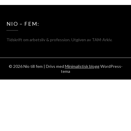
NIO – FEM:
Tidskrift om arbetsliv & profession. Utgiven av TAM-Arkiv.
© 2026 Nio till fem
| Drivs med
Minimalistisk blogg
WordPress-
tema