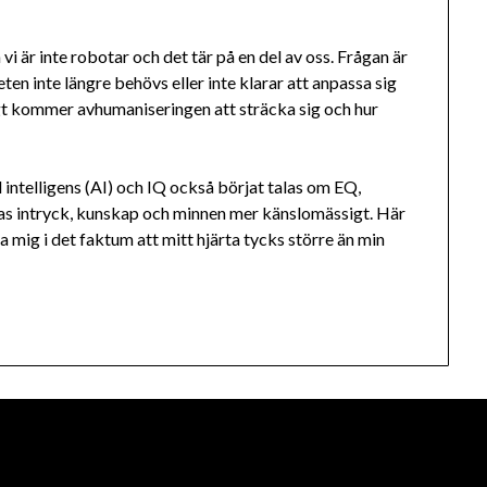
 vi är inte robotar och det tär på en del av oss. Frågan är
en inte längre behövs eller inte klarar att anpassa sig
ångt kommer avhumaniseringen att sträcka sig och hur
l intelligens (AI) och IQ också börjat talas om EQ,
gras intryck, kunskap och minnen mer känslomässigt. Här
na mig i det faktum att mitt hjärta tycks större än min