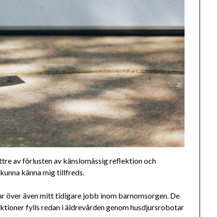
bättre av förlusten av känslomässig reflektion och
h kunna känna mig tillfreds.
 tar över även mitt tidigare jobb inom barnomsorgen. De
nktioner fylls redan i äldrevården genom husdjursrobotar