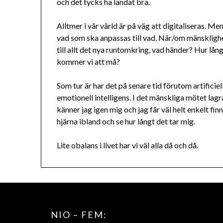
och det tycks ha landat bra.
Alltmer i vår värld är på väg att digitaliseras. Men
vad som ska anpassas till vad. När/om mänsklighet
till allt det nya runtomkring, vad händer? Hur l
kommer vi att må?
Som tur är har det på senare tid förutom artificiel
emotionell intelligens. I det mänskliga mötet la
känner jag igen mig och jag får väl helt enkelt fin
hjärna ibland och se hur långt det tar mig.
Lite obalans i livet har vi väl alla då och då.
NIO – FEM: