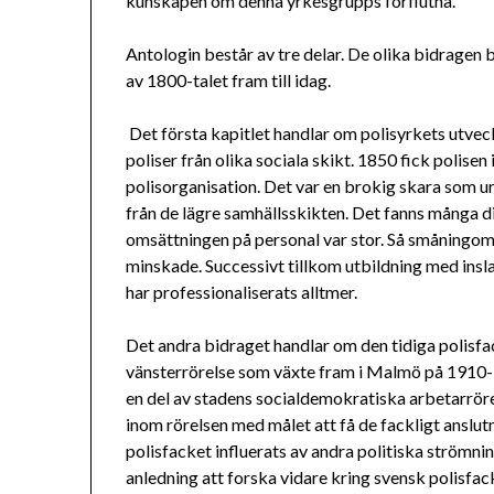
kunskapen om denna yrkesgrupps förflutna.
Antologin består av tre delar. De olika bidragen b
av 1800-talet fram till idag.
Det första kapitlet handlar om polisyrkets utvec
poliser från olika sociala skikt. 1850 fick polise
polisorganisation. Det var en brokig skara som u
från de lägre samhällsskikten. Det fanns många d
omsättningen på personal var stor. Så småningom 
minskade. Successivt tillkom utbildning med insla
har professionaliserats alltmer.
Det andra bidraget handlar om den tidiga polisfa
vänsterrörelse som växte fram i Malmö på 1910- 
en del av stadens socialdemokratiska arbetarrör
inom rörelsen med målet att få de fackligt anslutn
polisfacket influerats av andra politiska strömninga
anledning att forska vidare kring svensk polisfack