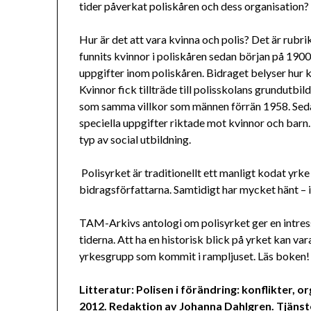
tider påverkat poliskåren och dess organisation?
Hur är det att vara kvinna och polis? Det är rubrik
funnits kvinnor i poliskåren sedan början på 190
uppgifter inom poliskåren. Bidraget belyser hur 
Kvinnor fick tillträde till polisskolans grundutbil
som samma villkor som männen förrän 1958. Sedan
speciella uppgifter riktade mot kvinnor och barn
typ av social utbildning.
Polisyrket är traditionellt ett manligt kodat yrke
bidragsförfattarna. Samtidigt har mycket hänt – i
TAM-Arkivs antologi om polisyrket ger en intress
tiderna. Att ha en historisk blick på yrket kan vara
yrkesgrupp som kommit i rampljuset. Läs boken!
Litteratur: Polisen i förändring: konflikter, 
2012. Redaktion av Johanna Dahlgren. Tjänst