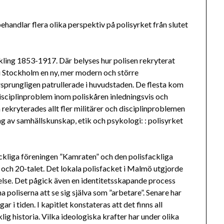
ehandlar flera olika perspektiv på polisyrket från slutet
kling 1853-1917. Där belyses hur polisen rekryterat
n i Stockholm en ny, mer modern och större
rsprungligen patrullerade i huvudstaden. De flesta kom
isciplinproblem inom poliskåren inledningsvis och
rekryterades allt fler militärer och disciplinproblemen
g av samhällskunskap, etik och psykologi: : polisyrket
ckliga föreningen ”Kamraten” och den polisfackliga
och 20-talet. Det lokala polisfacket i Malmö utgjorde
else. Det pågick även en identitetsskapande process
a poliserna att se sig själva som ”arbetare”. Senare har
r i tiden. I kapitlet konstateras att det finns all
lig historia. Vilka ideologiska krafter har under olika