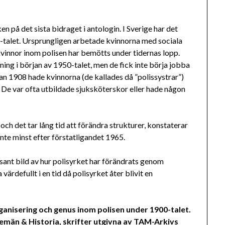
en på det sista bidraget i antologin. I Sverige har det
0-talet. Ursprungligen arbetade kvinnorna med sociala
kvinnor inom polisen har bemötts under tidernas lopp.
dning i början av 1950-talet, men de fick inte börja jobba
 1908 hade kvinnorna (de kallades då ”polissystrar”)
. De var ofta utbildade sjuksköterskor eller hade någon
 och det tar lång tid att förändra strukturer, konstaterar
nte minst efter förstatligandet 1965.
ant bild av hur polisyrket har förändrats genom
 värdefullt i en tid då polisyrket åter blivit en
organisering och genus inom polisen under 1900-talet.
emän & Historia, skrifter utgivna av TAM-Arkivs