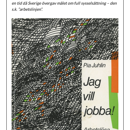
en tid då Sverige övergav målet om full sysselsättning – den
s.k. ”arbetslinjen”.