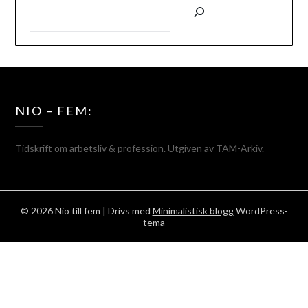
NIO – FEM:
Tidskrift om arbetsliv & profession. Utgiven av TAM-Arkiv.
© 2026 Nio till fem
| Drivs med
Minimalistisk blogg
WordPress-
tema