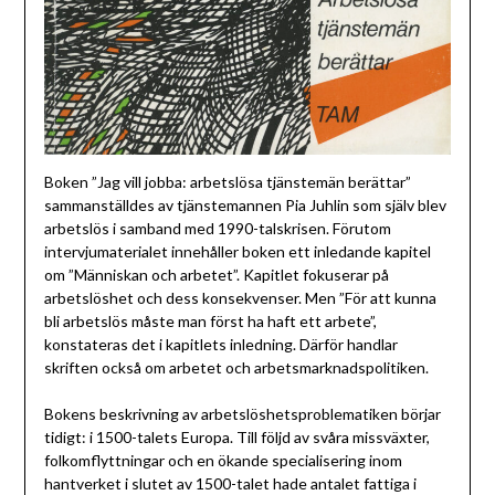
Boken ”Jag vill jobba: arbetslösa tjänstemän berättar”
sammanställdes av tjänstemannen Pia Juhlin som själv blev
arbetslös i samband med 1990-talskrisen. Förutom
intervjumaterialet innehåller boken ett inledande kapitel
om ”Människan och arbetet”. Kapitlet fokuserar på
arbetslöshet och dess konsekvenser. Men ”För att kunna
bli arbetslös måste man först ha haft ett arbete”,
konstateras det i kapitlets inledning. Därför handlar
skriften också om arbetet och arbetsmarknadspolitiken.
Bokens beskrivning av arbetslöshetsproblematiken börjar
tidigt: i 1500-talets Europa. Till följd av svåra missväxter,
folkomflyttningar och en ökande specialisering inom
hantverket i slutet av 1500-talet hade antalet fattiga i