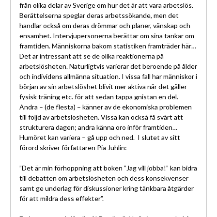
från olika delar av Sverige om hur det är att vara arbetslös.
Berättelserna speglar deras arbetssökande, men det
handlar också om deras drömmar och planer, vänskap och
ensamhet. Intervjupersonerna berättar om sina tankar om
framtiden. Människorna bakom statistiken framträder här…
Det är intressant att se de olika reaktionerna på
arbetslösheten. Naturligtvis varierar det beroende på ålder
och individens allmänna situation. I vissa fall har människor i
början av sin arbetslöshet blivit mer aktiva när det gäller
fysisk träning etc. för att sedan tappa gnistan en del.
Andra – (de flesta) – känner av de ekonomiska problemen
till följd av arbetslösheten. Vissa kan också få svårt att
strukturera dagen; andra känna oro inför framtiden…
Humöret kan variera – gå upp och ned. I slutet av sitt
förord skriver författaren Pia Juhlin:
”Det är min förhoppning att boken ”Jag vill jobba!” kan bidra
till debatten om arbetslösheten och dess konsekvenser
samt ge underlag för diskussioner kring tänkbara åtgärder
för att mildra dess effekter”.