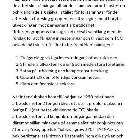
de arbetslösa i många fall kände skam över arbetslösheten
och klandrade sig själva. Istället för försämringar för de
arbetslösa föreslog gruppen fem strategier för att bryta
utvecklingen mot permanent arbetslöshet.
Referensgruppens förslag stod också i samklang med de
förslag för att få igång investeringar och tillväxt som TCO
pekade på i sin skrift ”Rusta för framtiden” nämligen:
Tidigarelägg viktiga investeringar i infrastrukturen.
Stimulera tillväxten i de små och medelstora företagen.
Satsa på utbildning och kompetensutveckling.
Upprätthåll den offentliga verksamheten.
Klara den finansiella sektorn.
När intervjuboken kom till i början av 1990-talet hade
arbetslösheten återigen blivit ett stort problem. Liksom i
övriga EU (det hette vid denna tid EG) ökade
arbetslösheten vid konjunkturnedgångar medan den
däremot sällan minskade på samma sätt när konjunkturen
åter var på väg upp (s.k. ”jobless growth”). I TAM-Arkivs
bok berättar alltså nitton tjänstemän inom olika yrken och