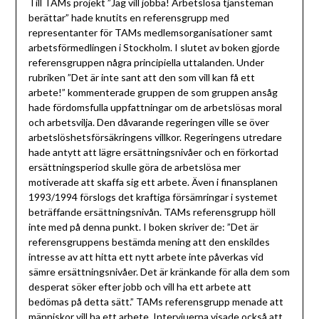
Till TAMs projekt ”Jag vill jobba! Arbetslösa tjänstemän
berättar” hade knutits en referensgrupp med
representanter för TAMs medlemsorganisationer samt
arbetsförmedlingen i Stockholm. I slutet av boken gjorde
referensgruppen några principiella uttalanden. Under
rubriken ”Det är inte sant att den som vill kan få ett
arbete!” kommenterade gruppen de som gruppen ansåg
hade fördomsfulla uppfattningar om de arbetslösas moral
och arbetsvilja. Den dåvarande regeringen ville se över
arbetslöshetsförsäkringens villkor. Regeringens utredare
hade antytt att lägre ersättningsnivåer och en förkortad
ersättningsperiod skulle göra de arbetslösa mer
motiverade att skaffa sig ett arbete. Även i finansplanen
1993/1994 förslogs det kraftiga försämringar i systemet
beträffande ersättningsnivån. TAMs referensgrupp höll
inte med på denna punkt. I boken skriver de: ”Det är
referensgruppens bestämda mening att den enskildes
intresse av att hitta ett nytt arbete inte påverkas vid
sämre ersättningsnivåer. Det är kränkande för alla dem som
desperat söker efter jobb och vill ha ett arbete att
bedömas på detta sätt.” TAMs referensgrupp menade att
människor vill ha ett arbete. Intervjuerna visade också att