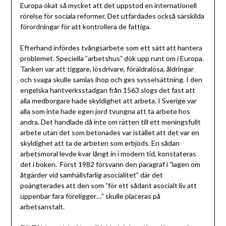
Europa ökat så mycket att det uppstod en internationell
rörelse för sociala reformer. Det utfärdades också särskilda
förordningar för att kontrollera de fattiga.
Efterhand infördes tvångsarbete som ett sätt att hantera
problemet. Speciella ”arbetshus” dök upp runt om i Europa.
Tanken var att tiggare, lösdrivare, föräldralösa, åldringar
och svaga skulle samlas ihop och ges sysselsättning. I den
engelska hantverksstadgan från 1563 slogs det fast att
alla medborgare hade skyldighet att arbeta. I Sverige var
alla som inte hade egen jord tvungna att ta arbete hos
andra. Det handlade då inte om rätten till ett meningsfullt
arbete utan det som betonades var istället att det var en
skyldighet att ta de arbeten som erbjöds. En sådan
arbetsmoral levde kvar långt in i modern tid, konstateras
det i boken. Först 1982 försvann den paragraf i ”lagen om
åtgärder vid samhällsfarlig asocialitet” där det
poängterades att den som ”för ett sådant asocialt liv att
uppenbar fara föreligger…” skulle placeras på
arbetsanstalt.