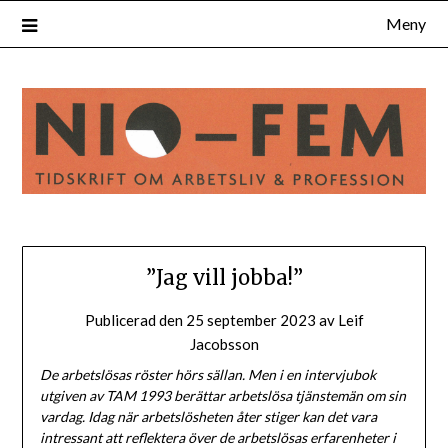
Hoppa
Meny
till
innehåll
”Jag vill jobba!”
Publicerad den
25 september 2023
av
Leif
Jacobsson
De arbetslösas röster hörs sällan. Men i en intervjubok
utgiven av TAM 1993 berättar arbetslösa tjänstemän om sin
vardag. Idag när arbetslösheten åter stiger kan det vara
intressant att reflektera över de arbetslösas erfarenheter i