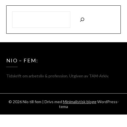
SÖK
NIO – FEM:
Tidskrift om arbetsliv & profession. Utgiven av TAM-Arkiv.
© 2026 Nio till fem
| Drivs med
Minimalistisk blogg
WordPress-
tema