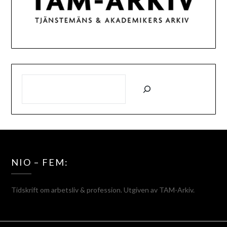
SÖK
NIO – FEM:
Tidskrift om arbetsliv & profession. Utgiven av TAM-Arkiv.