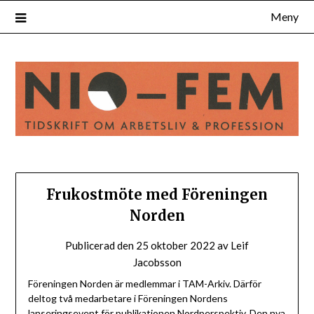
Hoppa
Meny
till
innehåll
Frukostmöte med Föreningen
Norden
Publicerad den
25 oktober 2022
av
Leif
Jacobsson
Föreningen Norden är medlemmar i TAM-Arkiv. Därför
deltog två medarbetare i Föreningen Nordens
lanseringsevent för publikationen Nordperspektiv. Den nya