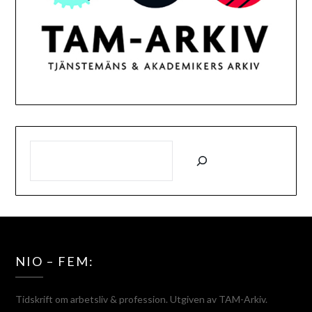
SÖK
NIO – FEM:
Tidskrift om arbetsliv & profession. Utgiven av TAM-Arkiv.