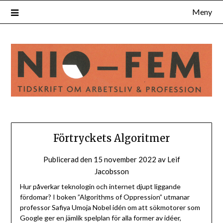
Hoppa
Meny
till
innehåll
Förtryckets Algoritmer
Publicerad den
15 november 2022
av
Leif
Jacobsson
Hur påverkar teknologin och internet djupt liggande
fördomar? I boken ”Algorithms of Oppression” utmanar
professor Safiya Umoja Nobel idén om att sökmotorer som
Google ger en jämlik spelplan för alla former av idéer,