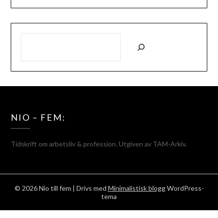
SÖK
NIO – FEM:
Tidskrift om arbetsliv & profession. Utgiven av TAM-Arkiv.
© 2026 Nio till fem
| Drivs med
Minimalistisk blogg
WordPress-
tema