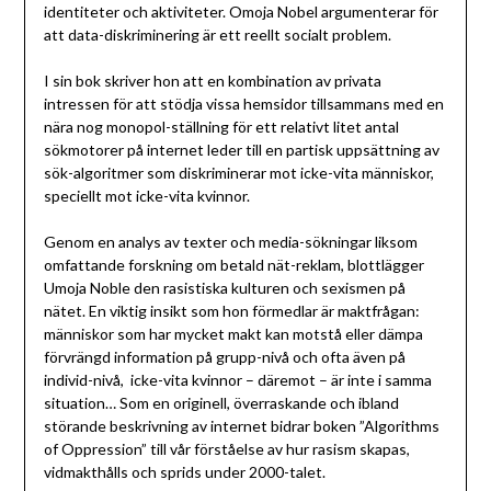
identiteter och aktiviteter. Omoja Nobel argumenterar för
att data-diskriminering är ett reellt socialt problem.
I sin bok skriver hon att en kombination av privata
intressen för att stödja vissa hemsidor tillsammans med en
nära nog monopol-ställning för ett relativt litet antal
sökmotorer på internet leder till en partisk uppsättning av
sök-algoritmer som diskriminerar mot icke-vita människor,
speciellt mot icke-vita kvinnor.
Genom en analys av texter och media-sökningar liksom
omfattande forskning om betald nät-reklam, blottlägger
Umoja Noble den rasistiska kulturen och sexismen på
nätet. En viktig insikt som hon förmedlar är maktfrågan:
människor som har mycket makt kan motstå eller dämpa
förvrängd information på grupp-nivå och ofta även på
individ-nivå, icke-vita kvinnor – däremot – är inte i samma
situation… Som en originell, överraskande och ibland
störande beskrivning av internet bidrar boken ”Algorithms
of Oppression” till vår förståelse av hur rasism skapas,
vidmakthålls och sprids under 2000-talet.