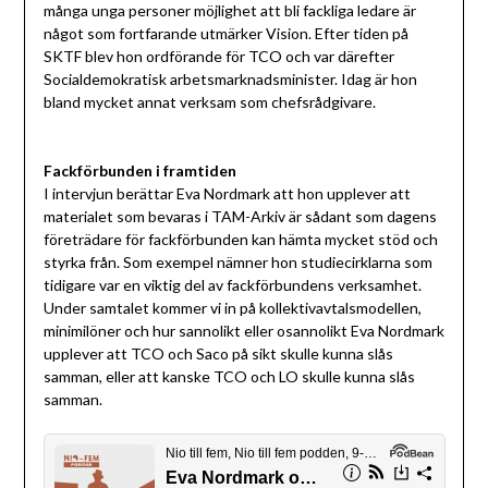
många unga personer möjlighet att bli fackliga ledare är
något som fortfarande utmärker Vision. Efter tiden på
SKTF blev hon ordförande för TCO och var därefter
Socialdemokratisk arbetsmarknadsminister. Idag är hon
bland mycket annat verksam som chefsrådgivare.
Fackförbunden i framtiden
I intervjun berättar Eva Nordmark att hon upplever att
materialet som bevaras i TAM-Arkiv är sådant som dagens
företrädare för fackförbunden kan hämta mycket stöd och
styrka från. Som exempel nämner hon studiecirklarna som
tidigare var en viktig del av fackförbundens verksamhet.
Under samtalet kommer vi in på kollektivavtalsmodellen,
minimilöner och hur sannolikt eller osannolikt Eva Nordmark
upplever att TCO och Saco på sikt skulle kunna slås
samman, eller att kanske TCO och LO skulle kunna slås
samman.