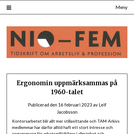
Hoppa
Meny
till
innehåll
Ergonomin uppmärksammas på
1960-talet
Publicerad den
16 februari 2023
av
Leif
Jacobsson
Kontorsarbetet blir allt mer stillasittande och TAM-Arkivs
medlemmar har därför alltid haft ett stort intresse och
engagemang för arbetsmiljöfrågor i allmänhet och