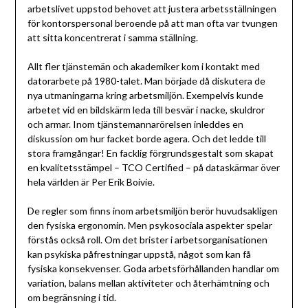
arbetslivet uppstod behovet att justera arbetsställningen
för kontorspersonal beroende på att man ofta var tvungen
att sitta koncentrerat i samma ställning.
Allt fler tjänstemän och akademiker kom i kontakt med
datorarbete på 1980-talet. Man började då diskutera de
nya utmaningarna kring arbetsmiljön. Exempelvis kunde
arbetet vid en bildskärm leda till besvär i nacke, skuldror
och armar. Inom tjänstemannarörelsen inleddes en
diskussion om hur facket borde agera. Och det ledde till
stora framgångar! En facklig förgrundsgestalt som skapat
en kvalitetsstämpel – TCO Certified – på dataskärmar över
hela världen är Per Erik Boivie.
De regler som finns inom arbetsmiljön berör huvudsakligen
den fysiska ergonomin. Men psykosociala aspekter spelar
förstås också roll. Om det brister i arbetsorganisationen
kan psykiska påfrestningar uppstå, något som kan få
fysiska konsekvenser. Goda arbetsförhållanden handlar om
variation, balans mellan aktiviteter och återhämtning och
om begränsning i tid.