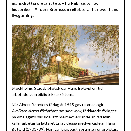
manschettproletariatets – liv. Publicisten och
historikern Anders Björnsson reflekterar här över hans
livsgärning.
Stockholms Stadsbibliotek där Hans Botwid en tid
arbetade som biblioteksassistent.
När Albert Bonniers förlag år 1945 gav ut antologin
Avsikter. Arton författare om sina verk
, förklarade förlaget
på omslagets baksida, att ”de medverkande är vad man
kallar arbetarförfattare”. En av dessa medverkade är Hans
Botwid (1901–89). Han var knappast sprungen ur proletära