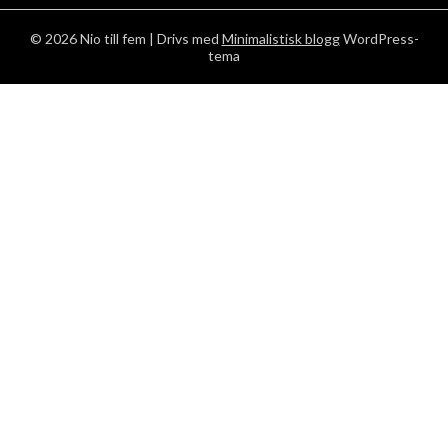
© 2026 Nio till fem
| Drivs med
Minimalistisk blogg
WordPress-
tema