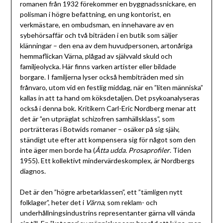
romanen från 1932 förekommer en byggnadssnickare, en
polisman i högre befattning, en ung kontorist, en
verkmästare, en ombudsman, en innehavare av en
sybehörsaffär och två biträden i en butik som säljer
klänningar – den ena av dem huvudpersonen, artonåriga
hemmaflickan Värna, plågad av självvald skuld och
familjeolycka. Här finns varken artister eller bildade
borgare. I familjerna lyser också hembiträden med sin
frånvaro, utom vid en festlig middag, när en ”liten människa”
kallas in att ta hand om köksdetaljen. Det psykoanalyseras
också i denna bok. Kritikern Carl-Eric Nordberg menar att
det är ”en utpräglat schizofren samhällsklass”, som
porträtteras i Botwids romaner – osäker på sig själv,
ständigt ute efter att kompensera sig för något som den
inte äger men borde ha (
Åtta udda. Prosaprofiler
. Tiden
1955). Ett kollektivt mindervärdeskomplex, är Nordbergs
diagnos.
Det är den ”högre arbetarklassen”, ett ”tämligen nytt
folklager”, heter det i
Värna
, som reklam- och
underhållningsindustrins representanter gärna vill vända