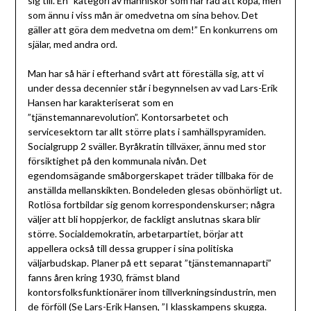
sig till. En ”kategori av människor som har råd att köpa, men
som ännu i viss mån är omedvetna om sina behov. Det
gäller att göra dem medvetna om dem!” En konkurrens om
själar, med andra ord.
Man har så här i efterhand svårt att föreställa sig, att vi
under dessa decennier står i begynnelsen av vad Lars-Erik
Hansen har karakteriserat som en
”tjänstemannarevolution”. Kontorsarbetet och
servicesektorn tar allt större plats i samhällspyramiden.
Socialgrupp 2 sväller. Byråkratin tillväxer, ännu med stor
försiktighet på den kommunala nivån. Det
egendomsägande småborgerskapet träder tillbaka för de
anställda mellanskikten. Bondeleden glesas obönhörligt ut.
Rotlösa fortbildar sig genom korrespondenskurser; några
väljer att bli hoppjerkor, de fackligt anslutnas skara blir
större. Socialdemokratin, arbetarpartiet, börjar att
appellera också till dessa grupper i sina politiska
väljarbudskap. Planer på ett separat ”tjänstemannaparti”
fanns åren kring 1930, främst bland
kontorsfolksfunktionärer inom tillverkningsindustrin, men
de förföll (Se Lars-Erik Hansen, ”I klasskampens skugga.