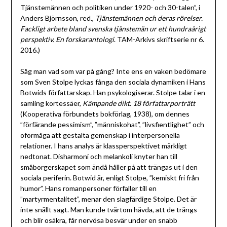
Tjänstemännen och politiken under 1920- och 30-talen”, i
Anders Björnsson, red.,
Tjänstemännen och deras rörelser.
Fackligt arbete bland svenska tjänstemän ur ett hundraårigt
perspektiv. En forskarantologi
. TAM-Arkivs skriftserie nr 6.
2016.)
Såg man vad som var på gång? Inte ens en vaken bedömare
som Sven Stolpe lyckas fånga den sociala dynamiken i Hans
Botwids författarskap. Han psykologiserar. Stolpe talar i en
samling kortessäer,
Kämpande dikt. 18 författarporträtt
(Kooperativa förbundets bokförlag, 1938), om dennes
”förfärande pessimism”, ”människohat”, ”livsfientlighet” och
oförmåga att gestalta gemenskap i interpersonella
relationer. I hans analys är klassperspektivet märkligt
nedtonat. Disharmoni och melankoli knyter han till
småborgerskapet som ändå håller på att trängas ut i den
sociala periferin. Botwid är, enligt Stolpe, ”kemiskt fri från
humor”. Hans romanpersoner förfaller till en
”martyrmentalitet”, menar den slagfärdige Stolpe. Det är
inte snällt sagt. Man kunde tvärtom hävda, att de trängs
och blir osäkra, får nervösa besvär under en snabb