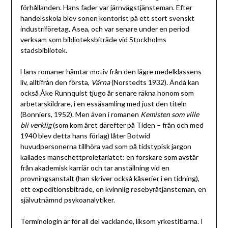
förhållanden. Hans fader var järnvägstjänsteman. Efter
handelsskola blev sonen kontorist på ett stort svenskt
industriföretag, Asea, och var senare under en period
verksam som biblioteksbiträde vid Stockholms
stadsbibliotek.
Hans romaner hämtar motiv från den lägre medelklassens
liv, alltifrån den första,
Värna
(Norstedts 1932). Ändå kan
också Åke Runnquist tjugo år senare räkna honom som
arbetarskildrare, i en essäsamling med just den titeln
(Bonniers, 1952). Men även i romanen
Kemisten som ville
bli verklig
(som kom året därefter på Tiden – från och med
1940 blev detta hans förlag) låter Botwid
huvudpersonerna tillhöra vad som på tidstypisk jargon
kallades manschettproletariatet: en forskare som avstår
från akademisk karriär och tar anställning vid en
provningsanstalt (han skriver också kåserier i en tidning),
ett expeditionsbiträde, en kvinnlig resebyråtjänsteman, en
självutnämnd psykoanalytiker.
Terminologin är för all del vacklande, liksom yrkestitlarna. I