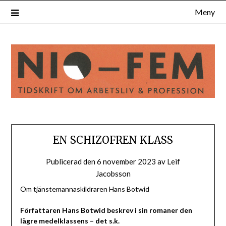
Hoppa
Meny
till
innehåll
EN SCHIZOFREN KLASS
Publicerad den
6 november 2023
av
Leif
Jacobsson
Om tjänstemannaskildraren Hans Botwid
Författaren Hans Botwid beskrev i sin romaner den
lägre medelklassens – det s.k.