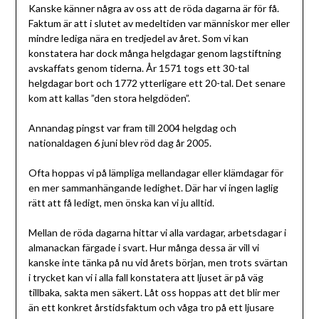
Kanske känner några av oss att de röda dagarna är för få.
Faktum är att i slutet av medeltiden var människor mer eller
mindre lediga nära en tredjedel av året. Som vi kan
konstatera har dock många helgdagar genom lagstiftning
avskaffats genom tiderna. År 1571 togs ett 30-tal
helgdagar bort och 1772 ytterligare ett 20-tal. Det senare
kom att kallas ”den stora helgdöden”.
Annandag pingst var fram till 2004 helgdag och
nationaldagen 6 juni blev röd dag år 2005.
Ofta hoppas vi på lämpliga mellandagar eller klämdagar för
en mer sammanhängande ledighet. Där har vi ingen laglig
rätt att få ledigt, men önska kan vi ju alltid.
Mellan de röda dagarna hittar vi alla vardagar, arbetsdagar i
almanackan färgade i svart. Hur många dessa är vill vi
kanske inte tänka på nu vid årets början, men trots svärtan
i trycket kan vi i alla fall konstatera att ljuset är på väg
tillbaka, sakta men säkert. Låt oss hoppas att det blir mer
än ett konkret årstidsfaktum och våga tro på ett ljusare