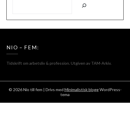
SÖK
NIO – FEM:
Tidskrift om arbetsliv & profession. Utgiven av TAM-Arkiv.
© 2026 Nio till fem
| Drivs med
Minimalistisk blogg
WordPress-
tema