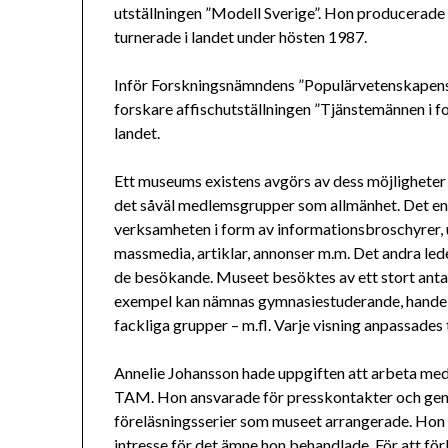
utställningen ”Modell Sverige”. Hon producerade 
turnerade i landet under hösten 1987.
Inför Forskningsnämndens ”Populärvetenskapens
forskare affischutställningen ”Tjänstemännen i fo
landet.
Ett museums existens avgörs av dess möjligheter 
det såväl medlemsgrupper som allmänhet. Det en
verksamheten i form av informationsbroschyrer, 
massmedia, artiklar, annonser m.m. Det andra led
de besökande. Museet besöktes av ett stort anta
exempel kan nämnas gymnasiestuderande, hand
fackliga grupper – m.fl. Varje visning anpassades
Annelie Johansson hade uppgiften att arbeta med
TAM. Hon ansvarade för presskontakter och gen
föreläsningsserier som museet arrangerade. Hon h
intresse för det ämne hon behandlade. För att fö