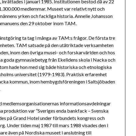
rättades i januari 1985. Institutionen bestod då av 22
1.300.000 medlemmar. Museet var relativt nytt och
männens yrken och fackliga historia. Annelie Johansson
om amanuens den 29 oktober inom TAM.
jänstgöring ta tag i många av TAM:s frågor. De första tre
mheten. TAM satsade på den utåtriktade verksamheten
en, inom den övriga musei- och forskarvärlden och hos
ina goda gymnasiebetyg från Ekelidens skola i Nacka och
utom hade hon med sig både historiska och etnologiska
ckholms universitet (1979-1983). Praktisk erfarenhet
Nacka kommun, inom hembygdsföreningen i Saltsjöbaden
.
d medlemsorganisationernas informationsavdelningar
gna produktion var ”Sveriges enda bankfack – Svenska
des på Grand Hotel under förbundets kongress och
g. Under tiden maj 1987 till mars 1988 visades den i
are även på Nordiska museet i anslutning till