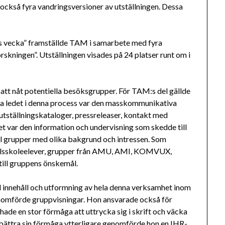
också fyra vandringsversioner av utställningen. Dessa
 vecka” framställde TAM i samarbete med fyra
rskningen”. Utställningen visades på 24 platser runt om i
att nåt potentiella besöksgrupper. För TAM:s del gällde
a ledet i denna process var den masskommunikativa
utställningskataloger, pressreleaser, kontakt med
et var den information och undervisning som skedde till
l grupper med olika bakgrund och intressen. Som
elsskoleelever, grupper från AMU, AMI, KOMVUX,
 till gruppens önskemål.
 innehåll och utformning av hela denna verksamhet inom
omförde gruppvisningar. Hon ansvarade också för
ade en stor förmåga att uttrycka sig i skrift och väcka
rbättra sin förmåga ytterligare genomförde hon en IHR-