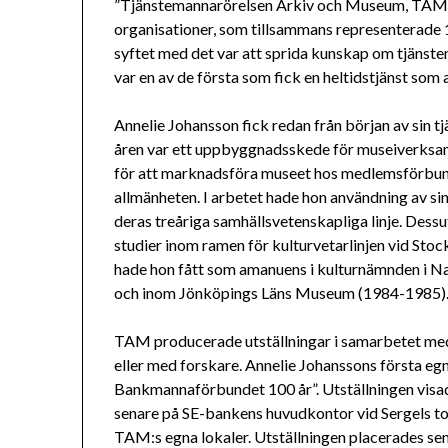
”Tjänstemannarörelsen Arkiv och Museum, TAM, in
organisationer, som tillsammans representerade 
syftet med det var att sprida kunskap om tjänste
var en av de första som fick en heltidstjänst s
Annelie Johansson fick redan från början av sin t
åren var ett uppbyggnadsskede för museiverksa
för att marknadsföra museet hos medlemsförbund
allmänheten. I arbetet hade hon användning av s
deras treåriga samhällsvetenskapliga linje. Dess
studier inom ramen för kulturvetarlinjen vid Sto
hade hon fått som amanuens i kulturnämnden i 
och inom Jönköpings Läns Museum (1984-1985)
TAM producerade utställningar i samarbetet me
eller med forskare. Annelie Johanssons första e
Bankmannaförbundet 100 år”. Utställningen visa
senare på SE-bankens huvudkontor vid Sergels tor
TAM:s egna lokaler. Utställningen placerades sen