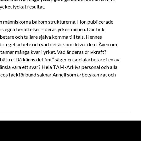
ket lyckat resultat.
fram människorna bakom strukturerna. Hon publicerade
rs egna berättelser – deras yrkesminnen. Där fick
etare och tullare själva komma till tals. Hennes
 sitt eget arbete och vad det är som driver dem. Även om
stannar många kvar i yrket. Vad är deras drivkraft?
bättre. Då känns det fint” säger en socialarbetare i en av
nsla vara ett svar? Hela TAM-Arkivs personal och alla
cos fackförbund saknar Anneli som arbetskamrat och