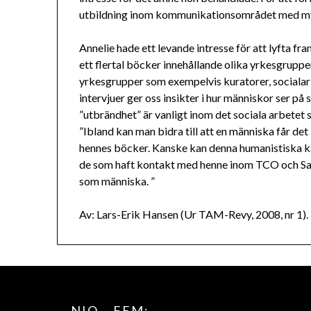
utbildning inom kommunikationsområdet med myc
Annelie hade ett levande intresse för att lyfta 
ett flertal böcker innehållande olika yrkesgruppe
yrkesgrupper som exempelvis kuratorer, socialarb
intervjuer ger oss insikter i hur människor ser på
”utbrändhet” är vanligt inom det sociala arbetet 
”Ibland kan man bidra till att en människa får det 
hennes böcker. Kanske kan denna humanistiska kä
de som haft kontakt med henne inom TCO och Sa
som människa. ”
Av: Lars-Erik Hansen (Ur TAM-Revy, 2008, nr 1).
NIO – FEM: